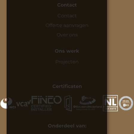
Contact
Contact
Offerte aanvragen
Over ons
Ons werk
Projecten
Certificaten
Onderdeel van: