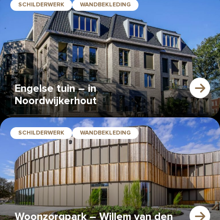
SCHILDERWERK
WANDBEKLEDING
Engelse tuin – in
Noordwijkerhout
SCHILDERWERK
WANDBEKLEDING
Woonzorgpark – Willem van den