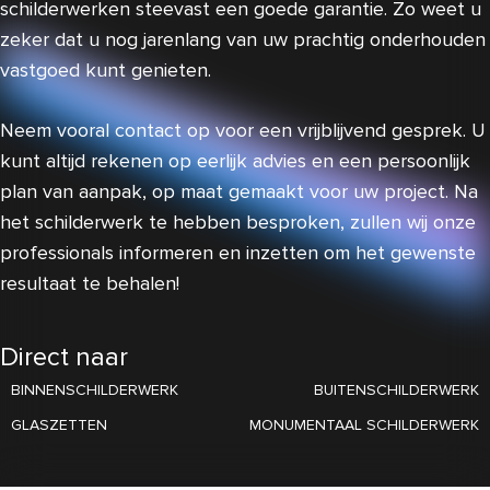
schilderwerken steevast een goede garantie. Zo weet u
zeker dat u nog jarenlang van uw prachtig onderhouden
vastgoed kunt genieten.
Neem vooral contact op voor een vrijblijvend gesprek. U
kunt altijd rekenen op eerlijk advies en een persoonlijk
plan van aanpak, op maat gemaakt voor uw project. Na
het schilderwerk te hebben besproken, zullen wij onze
professionals informeren en inzetten om het gewenste
resultaat te behalen!
Direct naar
BINNENSCHILDERWERK
BUITENSCHILDERWERK
GLASZETTEN
MONUMENTAAL SCHILDERWERK