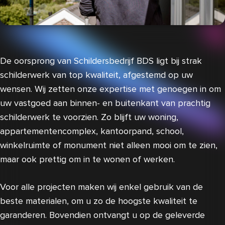
De oorsprong van Schildersbedrijf BDS ligt bij strak
schilderwerk van top kwaliteit, afgestemd op uw
wensen. Wij zetten onze expertise met genoegen in om
uw vastgoed aan binnen- en buitenkant van prachtig
schilderwerk te voorzien. Zo blijft uw woning,
appartementencomplex, kantoorpand, school,
winkelruimte of monument niet alleen mooi om te zien,
maar ook prettig om in te wonen of werken.
Voor alle projecten maken wij enkel gebruik van de
beste materialen, om u zo de hoogste kwaliteit te
garanderen. Bovendien ontvangt u op de geleverde