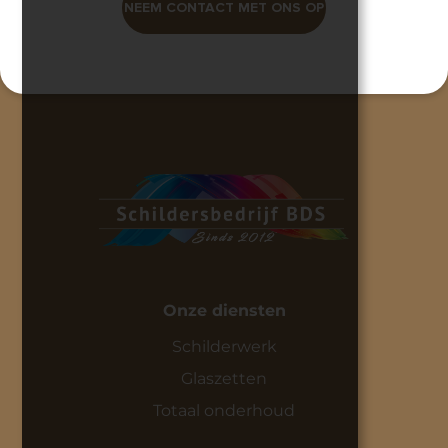
NEEM CONTACT MET ONS OP
Onze diensten
Schilderwerk
Glaszetten
Totaal onderhoud